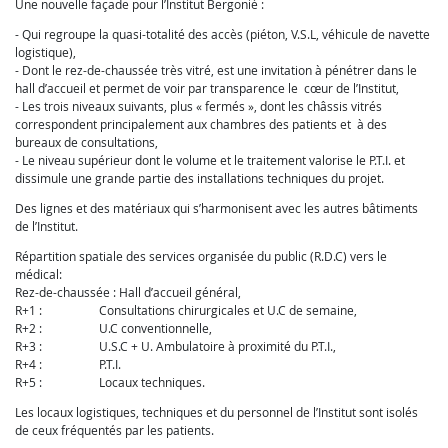
Une nouvelle façade pour l’Institut Bergonié :
- Qui regroupe la quasi-totalité des accès (piéton, V.S.L, véhicule de navette
logistique),
- Dont le rez-de-chaussée très vitré, est une invitation à pénétrer dans le
hall d’accueil et permet de voir par transparence le cœur de l’Institut,
- Les trois niveaux suivants, plus « fermés », dont les châssis vitrés
correspondent principalement aux chambres des patients et à des
bureaux de consultations,
- Le niveau supérieur dont le volume et le traitement valorise le P.T.I. et
dissimule une grande partie des installations techniques du projet.
Des lignes et des matériaux qui s’harmonisent avec les autres bâtiments
de l’Institut.
Répartition spatiale des services organisée du public (R.D.C) vers le
médical:
Rez-de-chaussée : Hall d’accueil général,
R+1 : Consultations chirurgicales et U.C de semaine,
R+2 : U.C conventionnelle,
R+3 : U.S.C + U. Ambulatoire à proximité du P.T.I.,
R+4 : P.T.I.
R+5 : Locaux techniques.
Les locaux logistiques, techniques et du personnel de l’Institut sont isolés
de ceux fréquentés par les patients.