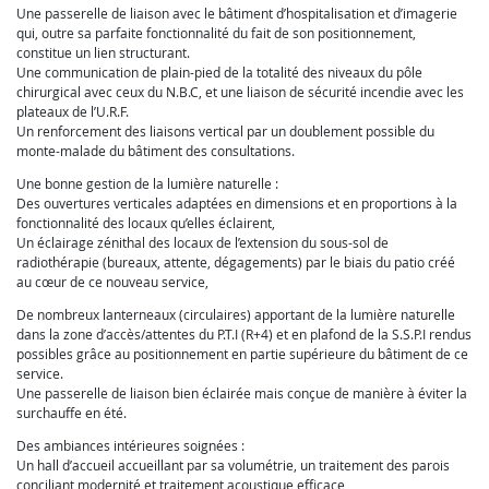
Une passerelle de liaison avec le bâtiment d’hospitalisation et d’imagerie
qui, outre sa parfaite fonctionnalité du fait de son positionnement,
constitue un lien structurant.
Une communication de plain-pied de la totalité des niveaux du pôle
chirurgical avec ceux du N.B.C, et une liaison de sécurité incendie avec les
plateaux de l’U.R.F.
Un renforcement des liaisons vertical par un doublement possible du
monte-malade du bâtiment des consultations.
Une bonne gestion de la lumière naturelle :
Des ouvertures verticales adaptées en dimensions et en proportions à la
fonctionnalité des locaux qu’elles éclairent,
Un éclairage zénithal des locaux de l’extension du sous-sol de
radiothérapie (bureaux, attente, dégagements) par le biais du patio créé
au cœur de ce nouveau service,
De nombreux lanterneaux (circulaires) apportant de la lumière naturelle
dans la zone d’accès/attentes du P.T.I (R+4) et en plafond de la S.S.P.I rendus
possibles grâce au positionnement en partie supérieure du bâtiment de ce
service.
Une passerelle de liaison bien éclairée mais conçue de manière à éviter la
surchauffe en été.
Des ambiances intérieures soignées :
Un hall d’accueil accueillant par sa volumétrie, un traitement des parois
conciliant modernité et traitement acoustique efficace,